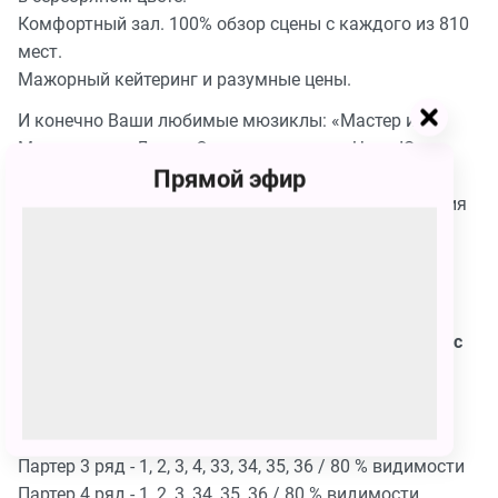
Комфортный зал. 100% обзор сцены с каждого из 810
мест.
Мажорный кейтеринг и разумные цены.
И конечно Ваши любимые мюзиклы: «Мастер и
Маргарита», «Демон Онегина», сказка «Чудо-Юдо»,
Прямой эфир
«Оскар и Розовая дама. Письма к богу», «Семь
Новелл», «Лолита», «Распутин», «Загадочная история
Бенджамина Баттона» и «Алмазная колесница».
У нашего театра Бродвейский уровень качества и
русская душа.
Обращаем Ваше внимание на наличие в зале мест с
ограниченной видимостью:
- Видимость ограничена кулисой
Партер 2 ряд - 1, 2, 3, 28, 29, 30 / 80 % видимости
Партер 3 ряд - 1, 2, 3, 4, 33, 34, 35, 36 / 80 % видимости
Партер 4 ряд - 1, 2, 3, 34, 35, 36 / 80 % видимости