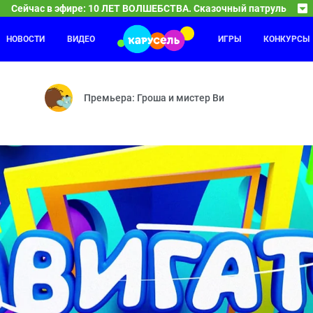
Сейчас в эфире: 10 ЛЕТ ВОЛШЕБСТВА. Сказочный патруль
НОВОСТИ
ВИДЕО
ИГРЫ
КОНКУРСЫ
10 ЛЕТ ВОЛШЕБСТВА. Сказочный патр
04:00
Часовых дел мастерица — Доспехи богатыря — Ба
Премьера: Гроша и мистер Ви