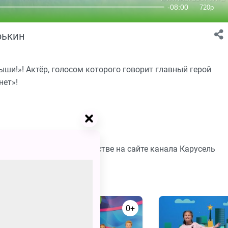
рькин
и!»! Актёр, голосом которого говорит главный герой
нет»!
бесплатно в хорошем качестве на сайте канала Карусель
0+
0+