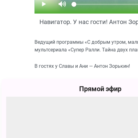
Навигатор. У нас гости! Антон Зо
Ведущий программы «С добрым утром, малыш
мультсериала «Супер Ралли. Тайна двух пла
В гостях у Славы и Ани — Антон Зорькин!
Прямой эфир
Смотрите Телешоу Навигатор. У нас гости! 
Похожие
12+