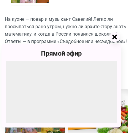
162.
Варвара
Съедобное
Новикова
или
74
На кухне — повар и музыкант Савелий! Легко ли
несъедобное.
Выпуск
просыпаться рано утром, нужно ли архитектору знать
161.
Мила
математику, и когда в России появился шоколад?
Съедобное
Клурфельд
или
75
Ответы — в программе «Съедобное или несъедобное»!
несъедобное.
Выпуск
160.
Смотрите Телешоу Съедобное или несъедобное
Прямой эфир
Александра
Съедобное
Казанская
бесплатно в хорошем качестве на сайте канала
или
76
несъедобное.
Карусель
Выпуск
158.
Похожие
Виктория
Съедобное
Быстрова
или
77
несъедобное.
Выпуск
157.
Коля
Съедобное
Нарчук
или
78
несъедобное.
Выпуск
155.
Миша
Съедобное
Кашин
или