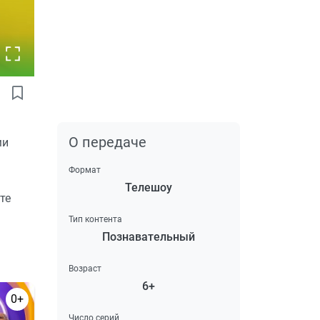
О передаче
ми
Формат
Телешоу
те
Тип контента
Познавательный
Возраст
6+
0+
Число серий