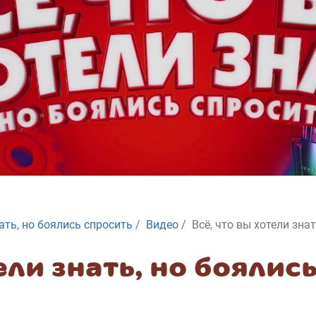
нать, но боялись спросить
Видео
Всё, что вы хотели знат
ели знать, но боялис