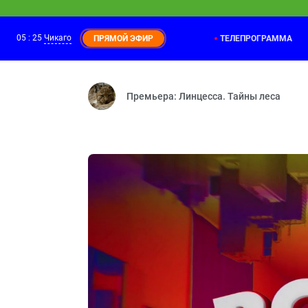
05
:
25
Чикаго
ТЕЛЕПРОГРАММА
ПРЯМОЙ ЭФИР
Фиксики. Самое время!
04:40
Материя — Изобретение — Циолковски
Премьера: Линцесса. Тайны леса