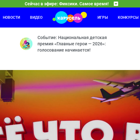
Сейчас в эфире: Фиксики. Самое время!
НОВОСТИ
ВИДЕО
ИГРЫ
КОНКУРСЫ
Ум и Хрум
07:00
08
й — Диван — Ледниковый период — Шахта — Печатная машинка — М
Мини-Хрум — Мармеладный червь — Я крутой — М
Событие: Национальная детская
премия «Главные герои — 2026»:
голосование начинается!