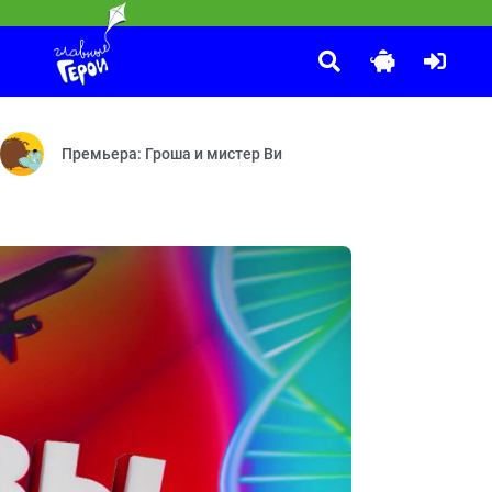
Принцесса и дракон
:25
олниеотвод — Машинист — Викинги — Ветряная мельница — Скафа
егаудон — Граф объедакула — Бесконечная каша — Сосискамен — 
Про принцессу Варвару, оказавшуюся в настоящей сказке.
Премьера: Гроша и мистер Ви