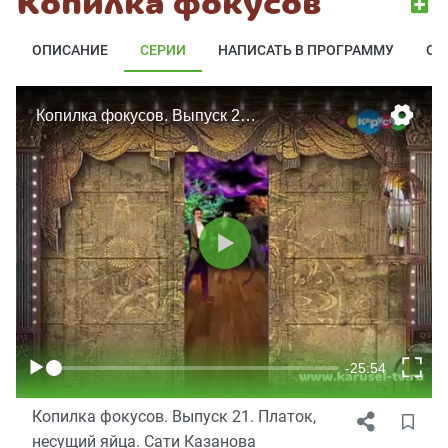
Копилка фокусов
ОПИСАНИЕ
СЕРИИ
НАПИСАТЬ В ПРОГРАММУ
ОТ
Копилка фокусов. Выпуск 21. Платок,
несущий яйца. Сати Казанова