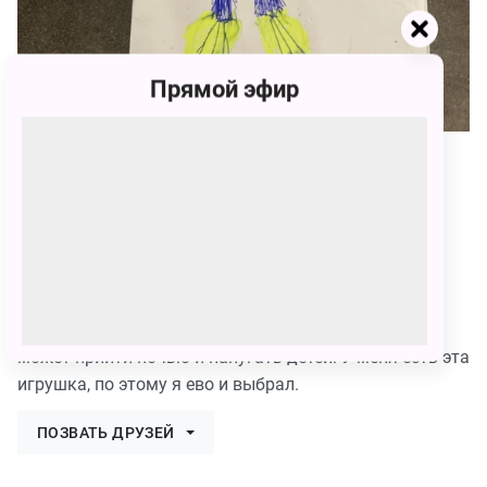
Прямой эфир
71
Всеволод Вадимович Разенков
71 голос
Этого злодей зовут Хаге Ваге. Этот монстр из игры
POPPY PLAYTIME . Этот монстр очень популярен, он
может прийти ночью и напугать детей. У меня есть эта
игрушка, по этому я ево и выбрал.
ПОЗВАТЬ ДРУЗЕЙ