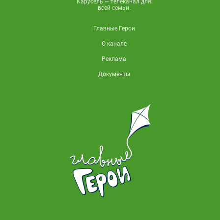
Карусель — телеканал для
всей семьи.
Главные Герои
О канале
Реклама
Документы