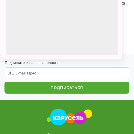
Его зовут Гафрингас, который обладает силой скунса,
источаемый им ядовитый газ может уничтожить
любого.Гафрингаса можно победить мощным
пламенем.
ПОЗВАТЬ ДРУЗЕЙ
Подпишитесь на наши новости
ПОДПИСАТЬСЯ