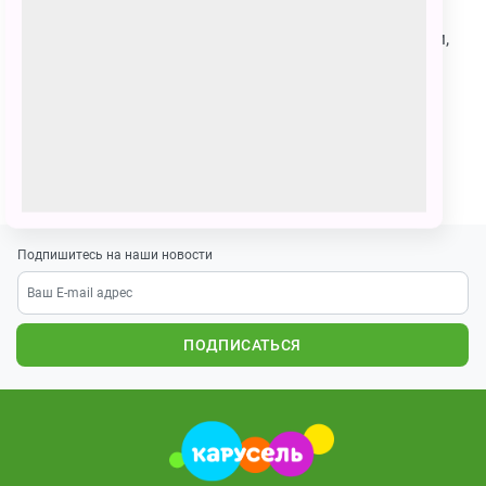
Злодей. Его зовут Робот -Пила. Он стреляет лазером,
руки - шипы защищают от противника. Он умеет
создавать лаву. Одна из его рук - пила, которой он
может всё снести на своём пути.
ПОЗВАТЬ ДРУЗЕЙ
Подпишитесь на наши новости
ПОДПИСАТЬСЯ