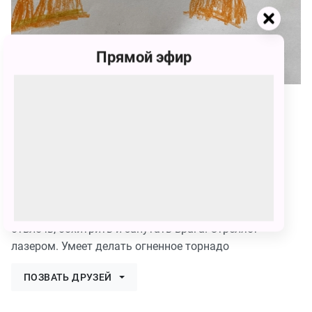
Прямой эфир
176
Сандан Идымов
176 голосов
Его зовут Шипорез.
Его способности: умеет делать копии себя, чтобы
отвлечь, обхитрить и запутать врага. Стреляет
лазером. Умеет делать огненное торнадо
ПОЗВАТЬ ДРУЗЕЙ