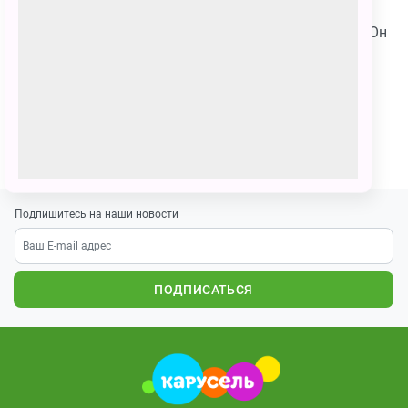
Мег владеет стихиями огня ,воды , песка ,природы. Он
может разговаривать с животными. У него 4 руки,
есть посох. Он стреляет огнем, водой, песком,
природой. А на спине у него 2 длинные лианы.
ПОЗВАТЬ ДРУЗЕЙ
Подпишитесь на наши новости
ПОДПИСАТЬСЯ