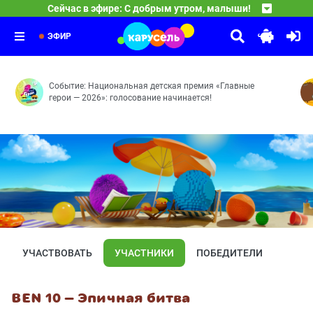
23:00
Сейчас в эфире: С добрым утром, малыши!
Чик-зарядка
Герои легендарной программы «Спокойной ночи, малыши
23:25
Команда Флоры
Выпуск 5
23:30
Танцуют все! — Чужой огород — Вот это номер! — Не на
ЭФИР
Событие: Национальная детская премия «Главные
герои — 2026»: голосование начинается!
УЧАСТВОВАТЬ
УЧАСТНИКИ
ПОБЕДИТЕЛИ
BEN 10 — Эпичная битва