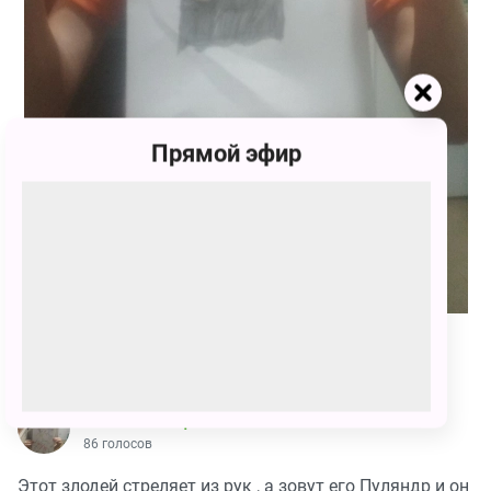
Прямой эфир
86
Степан Юревич Можин
86 голосов
Этот злодей стреляет из рук , а зовут его Пуляндр и он