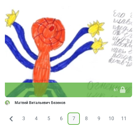
61
Матвей Витальевич Безенов
3
4
5
6
7
8
9
10
11
1
&larr;