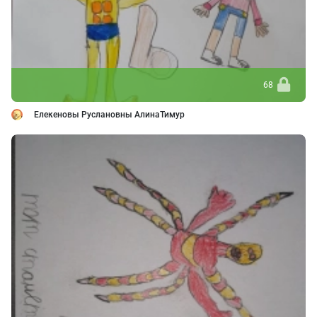
68
Елекеновы Руслановны АлинаТимур