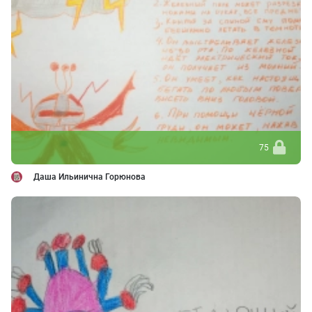
75
Даша Ильинична Горюнова