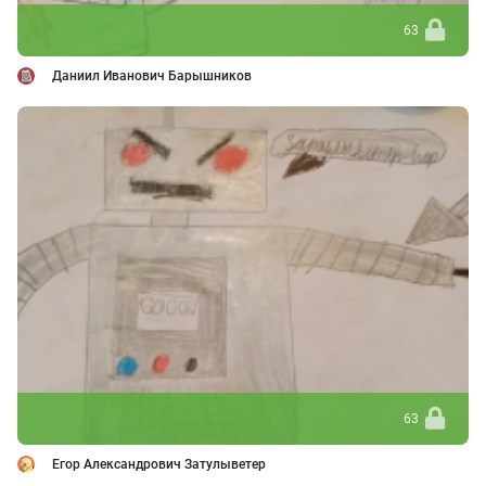
63
Даниил Иванович Барышников
63
Егор Александрович Затулыветер