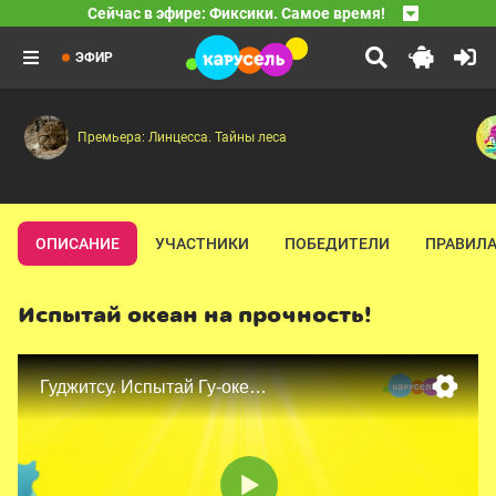
04:40
Сейчас в эфире: Фиксики. Самое время!
Ум и Хрум
Материя — Изобретение — Циолковский — Диван — Ле
07:00
Принцесса и дракон
Мини-Хрум — Мармеладный червь — Я крутой — Мегауд
08:25
Про принцессу Варвару, оказавшуюся в настоящей ска
ЭФИР
Премьера: Линцесса. Тайны леса
ОПИСАНИЕ
УЧАСТНИКИ
ПОБЕДИТЕЛИ
ПРАВИЛА
Испытай океан на прочность!