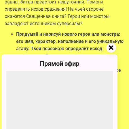
равны, битва предстоит нешуточная. Помоги
определить исход сражения! На чьей стороне
окажется Священная книга? Герои или монстры
завладеют источником суперсилы?
Придумай и нарисуй нового героя или монстра:
его имя, характер, наполнение и его уникальную
атаку. Твой персонаж определит исход
сражения за Священную книгу;
Прямой эфир
Загрузи фотографию рисунка сюда. А в
описании работы расскажи о своем персонаже
поподробнее;
Зови всех друзей голосовать за твою работу.
Создай нового героя или монстра в формате
рисунка, расскажи о нем и получи шанс
выиграть классные призы!
9 победителей, набравших больше всего голосов,
получат игрушку! 4 победителя, по мнению