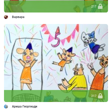
217
Варвара
217
Ариша Георгиади