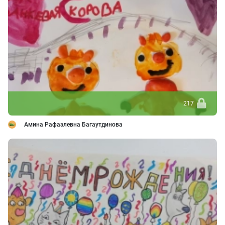
217
Амина Рафаэлевна Багаутдинова