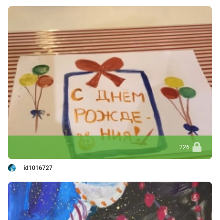
226
id1016727