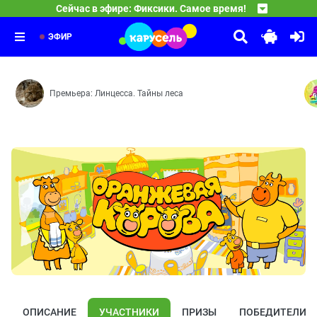
04:40
Сейчас в эфире: Фиксики. Самое время!
Ум и Хрум
Материя — Изобретение — Циолковский — Диван — Ле
07:00
Принцесса и дракон
Мини-Хрум — Мармеладный червь — Я крутой — Мегауд
08:25
Про принцессу Варвару, оказавшуюся в настоящей ска
ЭФИР
Премьера: Линцесса. Тайны леса
ОПИСАНИЕ
УЧАСТНИКИ
ПРИЗЫ
ПОБЕДИТЕЛИ