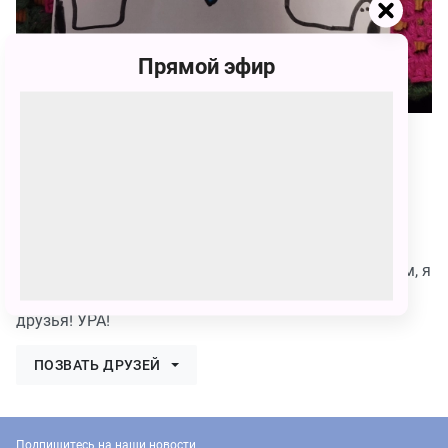
Прямой эфир
78
Екатерина Дмитриевна Закружная
78 голосов
Работа сделана с любовью. Если не мои́ брат Вадим, я
бы не участвовала в конкурсе. Привет Умка и его
друзья! УРА!
ПОЗВАТЬ ДРУЗЕЙ
Подпишитесь на наши новости