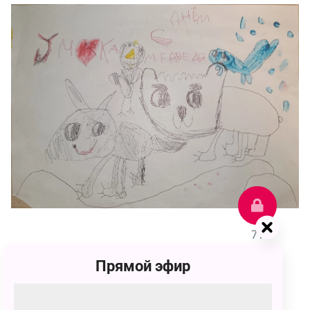
71
Прямой эфир
Андрей Егоров
71 голос