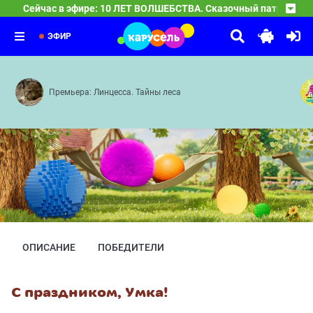
Сейчас в эфире: 10 ЛЕТ ВОЛШЕБСТВА. Сказочный патруль
10 ЛЕТ ВОЛШЕБСТВА. Сказочный патруль
04:00
Новые герои — Сердце часов — Долгожданная встреча
ЭФИР
Премьера: Линцесса. Тайны леса
ОПИСАНИЕ
ПОБЕДИТЕЛИ
С праздником, Умка!