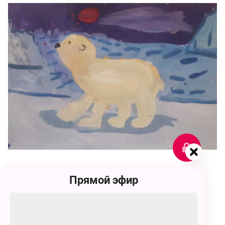
78
Прямой эфир
id1033891
78 голосов