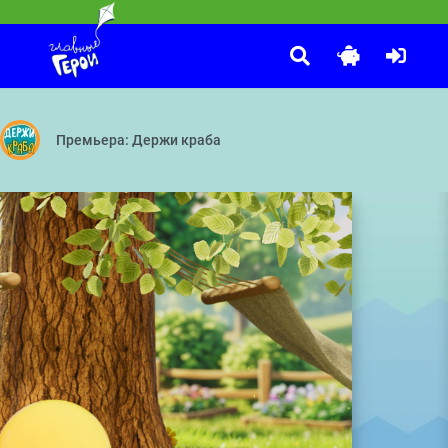
Команда Флоры
:30
с лёгкостью разбудят каждого ребёнка в детский сад или школу го
Большое дело — Остров мусора — Крошки-еноты — Чисто сра
Премьера: Держи краба