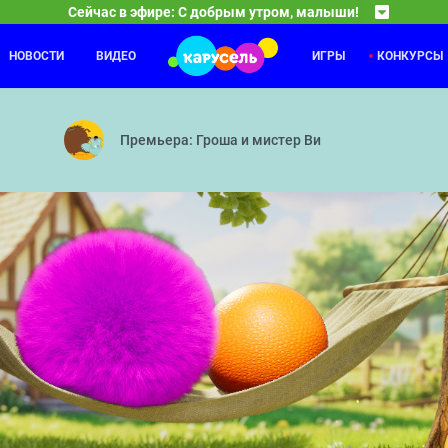
Сейчас в эфире: С добрым утром, малыши!
НОВОСТИ
ВИДЕО
ИГРЫ
КОНКУРСЫ
Чик-зарядка
23:25
23
ой ночи, малыши!» теперь не только укладывают детей спать. Они 
Выпуск 4
Премьера: Гроша и мистер Ви