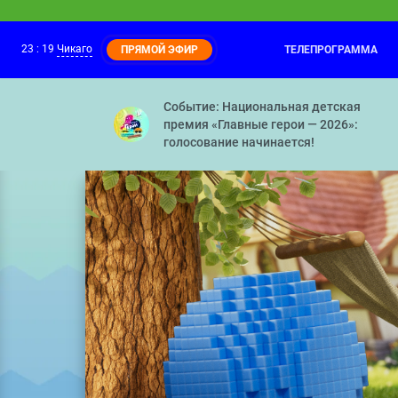
23
:
19
Чикаго
ТЕЛЕПРОГРАММА
ПРЯМОЙ ЭФИР
С добрым утром, малыши!
23:00
Герои легендарной программы «Спокойн
Событие: Национальная детская
премия «Главные герои — 2026»:
голосование начинается!