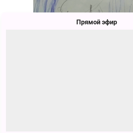
Прямой эфир
Дарья Дядык
67 голосов