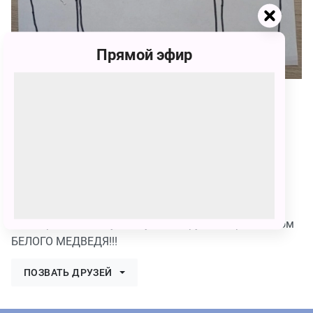
Прямой эфир
54
Диана Шенгереева
54 голоса
На этой картинке Умка очень милый а на верху
северное сияние.
Я поздравляю Умку, Маму и его друзей с праздником
БЕЛОГО МЕДВЕДЯ!!!
ПОЗВАТЬ ДРУЗЕЙ