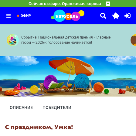
18:30
Спокойной ночи, малыши!
Сейчас в эфире: Оранжевая корова
Средние века — Розыгрыш — Грабли — Робот — Сонные
19:30
10 ЛЕТ ВОЛШЕБСТВА. Сказочный патруль
Передача «Спокойной ночи, малыши!» — уникальное явл
19:45
Волшебная ботаника — Страна саламандр — Пряничный
ЭФИР
Событие: Национальная детская премия «Главные
герои — 2026»: голосование начинается!
ОПИСАНИЕ
ПОБЕДИТЕЛИ
С праздником, Умка!