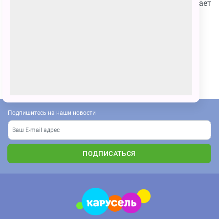
Очень любит смотреть мультфильм про Умку. Мечтает
встретить такого друга. Засыпает под песню мамы
медведицы.
На картинке сюУмка спрятался от мамы за юрту, в
которой сидит мальчик .
ПОЗВАТЬ ДРУЗЕЙ
Подпишитесь на наши новости
ПОДПИСАТЬСЯ