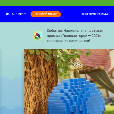
05
:
50
Чикаго
ТЕЛЕПРОГРАММА
ПРЯМОЙ ЭФИР
Оранжевая корова
05:05
Прыжок — Поляна чудес — С полуслова
Событие: Национальная детская
премия «Главные герои — 2026»:
голосование начинается!