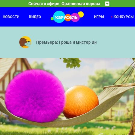
Сейчас в эфире: Оранжевая корова
НОВОСТИ
ВИДЕО
ИГРЫ
КОНКУРСЫ
Фиксики
06:00
07
 — По справедливости — Сладкая ярмарка — Шутка — Писк моды —
Цыплёнок — Радионяня — Узлы — Лифт — Чертёж 
Премьера: Гроша и мистер Ви