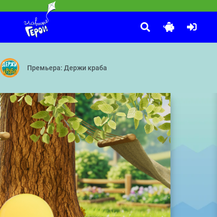
Команда Флоры
:00
 Поймай и повтори — Колесо обозрения
— Датчик — Присоска — Фиксифон — Аэрозоль — Кино
Танцуют все! — Чужой огород — Вот это номер! — Не надо бо
Премьера: Держи краба