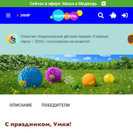
16:35
Смешарики
Сейчас в эфире: Маша и Медведь
Круги на траве — Пикник в сиреневых тонах — Званый
17:30
Оранжевая корова
Принц для Нюши — Двигатель прогресса — Как здорово
18:30
Средние века — Розыгрыш — Грабли — Робот — Сонные
ЭФИР
Событие: Национальная детская премия «Главные
герои — 2026»: голосование начинается!
ОПИСАНИЕ
ПОБЕДИТЕЛИ
С праздником, Умка!