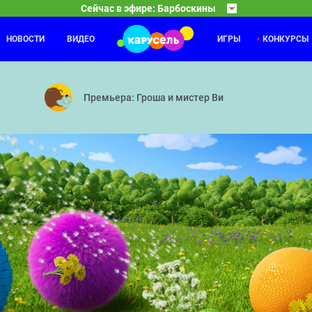
Сейчас в эфире: Барбоскины
НОВОСТИ
ВИДЕО
ИГРЫ
КОНКУРСЫ
Каникулы Светофоровых
09:30
10
онанс — Тайное общество волшебников — Спасение Земли — Воздух
10 серия
Премьера: Гроша и мистер Ви