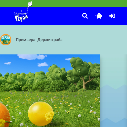
Маша и Медведь
:00
оплаватель — Герой в блестящих доспехах — Принц — Стоп, снято!
Мохнатые качели — Кое-кто в сапогах — Грязное дело — Бай
Премьера: Держи краба