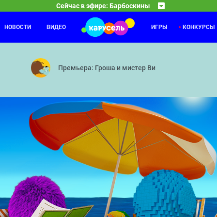
Сейчас в эфире: Барбоскины
НОВОСТИ
ВИДЕО
ИГРЫ
КОНКУРСЫ
Каникулы Светофоровых
09:30
10
онанс — Тайное общество волшебников — Спасение Земли — Воздух
10 серия
Премьера: Гроша и мистер Ви