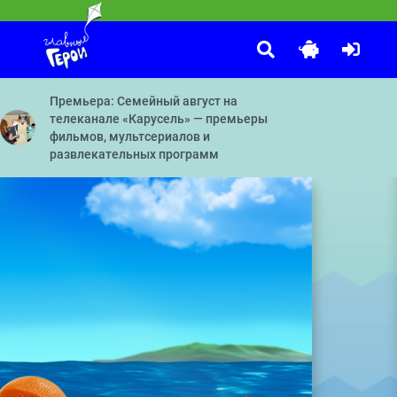
Маша и Медведь
:00
оплаватель — Герой в блестящих доспехах — Принц — Стоп, снято!
Мохнатые качели — Кое-кто в сапогах — Грязное дело — Бай
Премьера: Семейный август на
телеканале «Карусель» — премьеры
фильмов, мультсериалов и
развлекательных программ