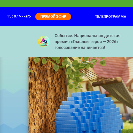
15
:
07
Чикаго
ТЕЛЕПРОГРАММА
ПРЯМОЙ ЭФИР
Фиксики
14:20
Копия — Попугай — Телевизор — Унита
Событие: Национальная детская
премия «Главные герои — 2026»:
голосование начинается!