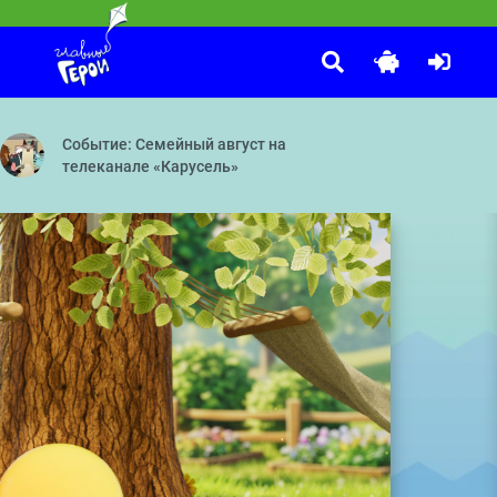
Маша и Медведь
:35
мины — Подводная лодка
частливой подкове — Дело о Последнем Викинге — Дело о Демиурге
Круги на траве — Пикник в сиреневых тонах — Званый гость
Событие: Семейный август на
телеканале «Карусель»