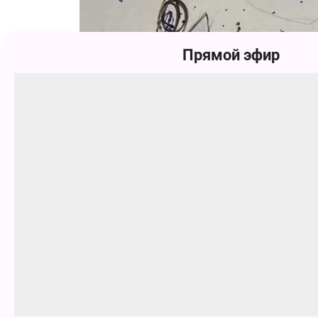
Прямой эфир
Самира Кандили
239 голосов