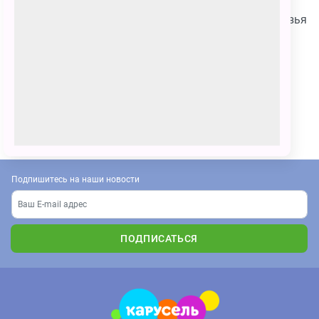
На рисунке изображены Умка, мама Умки и его друзья
(волчица Ильма, нерпа Кора, чайка Пычик).
Поздравляю всех С Днем Белого Медведя и желаю
всем чтобы любимые и близкие люди всегда были
вместе!!
ПОЗВАТЬ ДРУЗЕЙ
Подпишитесь на наши новости
ПОДПИСАТЬСЯ