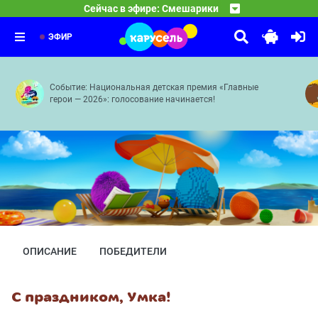
Смешарики
Сейчас в эфире: Смешарики
03:00
10 ЛЕТ ВОЛШЕБСТВА. Сказочный патруль
Бойкот — Невидимка — Сувенир — Фанерное солнце — 
04:00
Часовых дел мастерица — Доспехи богатыря — Баю-ба
ЭФИР
Событие: Национальная детская премия «Главные
герои — 2026»: голосование начинается!
ОПИСАНИЕ
ПОБЕДИТЕЛИ
С праздником, Умка!