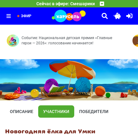
17:30
Оранжевая корова
Сейчас в эфире: Смешарики
Принц для Нюши — Двигатель прогресса — Как здорово
18:30
Спокойной ночи, малыши!
Средние века — Розыгрыш — Грабли — Робот — Сонные
19:30
Передача «Спокойной ночи, малыши!» — уникальное явл
ЭФИР
Событие: Национальная детская премия «Главные
герои — 2026»: голосование начинается!
ОПИСАНИЕ
УЧАСТНИКИ
ПОБЕДИТЕЛИ
Новогодняя ёлка для Умки