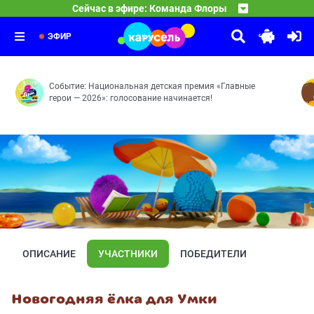
23:30
Песенки Фортуны
Сейчас в эфире: Команда Флоры
Танцуют все! — Чужой огород — Вот это номер! — Не на
24:10
Команда Флоры
Симбиоз
24:15
Симбиоз
ЭФИР
Событие: Национальная детская премия «Главные
герои — 2026»: голосование начинается!
ОПИСАНИЕ
УЧАСТНИКИ
ПОБЕДИТЕЛИ
Новогодняя ёлка для Умки