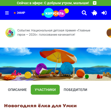
23:00
Сейчас в эфире: С добрым утром, малыши!
Чик-зарядка
Герои легендарной программы «Спокойной ночи, малыши
23:25
Команда Флоры
Выпуск 4
23:30
Большое дело — Остров мусора — Крошки-еноты — Чис
ЭФИР
Событие: Национальная детская премия «Главные
герои — 2026»: голосование начинается!
ОПИСАНИЕ
УЧАСТНИКИ
ПОБЕДИТЕЛИ
Новогодняя ёлка для Умки