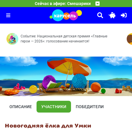
Смешарики
Сейчас в эфире: Смешарики
03:00
10 ЛЕТ ВОЛШЕБСТВА. Сказочный патруль
Бойкот — Невидимка — Сувенир — Фанерное солнце — 
04:00
Часовых дел мастерица — Доспехи богатыря — Баю-ба
Событие: Национальная детская премия «Главные
герои — 2026»: голосование начинается!
ОПИСАНИЕ
УЧАСТНИКИ
ПОБЕДИТЕЛИ
Новогодняя ёлка для Умки