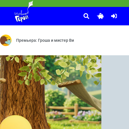
. Уши с хвостиком
лам — Тучкина высота — Пещера полная ловушек — Супермишки — В
ли обезьянка — Настоящая звёздочка — Яблоки и бананы — Хочу ле
Премьера: Гроша и мистер Ви