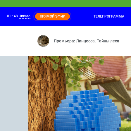
01
:
48
Чикаго
ТЕЛЕПРОГРАММА
ПРЯМОЙ ЭФИР
Ми-Ми-Мишки
01:00
Необитаемый остров — Г
Премьера: Линцесса. Тайны леса