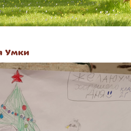
я Умки