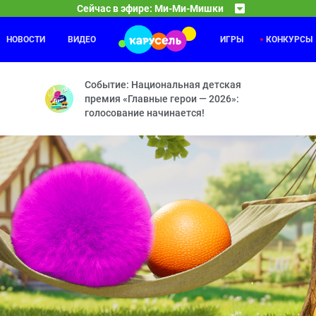
Сейчас в эфире: Ми-Ми-Мишки
НОВОСТИ
ВИДЕО
ИГРЫ
КОНКУРСЫ
Забезу
04:00
ол — Мишка-невидимка — Следствие ведут мишки — По своим прави
Зайка и
Событие: Национальная детская
премия «Главные герои — 2026»:
голосование начинается!