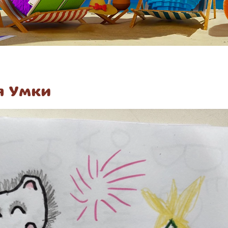
я Умки