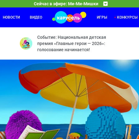
Сейчас в эфире: Ми-Ми-Мишки
НОВОСТИ
ВИДЕО
ИГРЫ
КОНКУРСЫ
Забезу
04:00
ол — Мишка-невидимка — Следствие ведут мишки — По своим прави
Зайка и
Событие: Национальная детская
премия «Главные герои — 2026»:
голосование начинается!