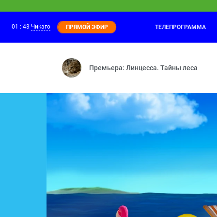
01
:
43
Чикаго
ТЕЛЕПРОГРАММА
ПРЯМОЙ ЭФИР
Ми-Ми-Мишки
01:00
Необитаемый остров — Г
Премьера: Линцесса. Тайны леса