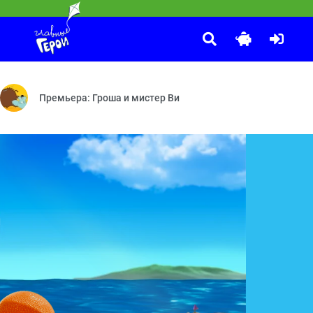
. Уши с хвостиком
лам — Тучкина высота — Пещера полная ловушек — Супермишки — В
ли обезьянка — Настоящая звёздочка — Яблоки и бананы — Хочу ле
Премьера: Гроша и мистер Ви