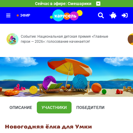
17:30
Оранжевая корова
Сейчас в эфире: Смешарики
Принц для Нюши — Двигатель прогресса — Как здорово
18:30
Спокойной ночи, малыши!
Средние века — Розыгрыш — Грабли — Робот — Сонные
19:30
Передача «Спокойной ночи, малыши!» — уникальное явл
ЭФИР
Событие: Национальная детская премия «Главные
герои — 2026»: голосование начинается!
ОПИСАНИЕ
УЧАСТНИКИ
ПОБЕДИТЕЛИ
Новогодняя ёлка для Умки