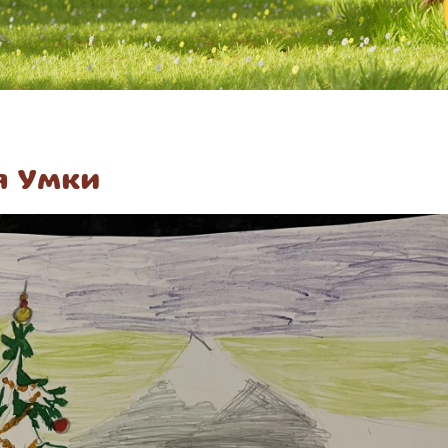
я Умки