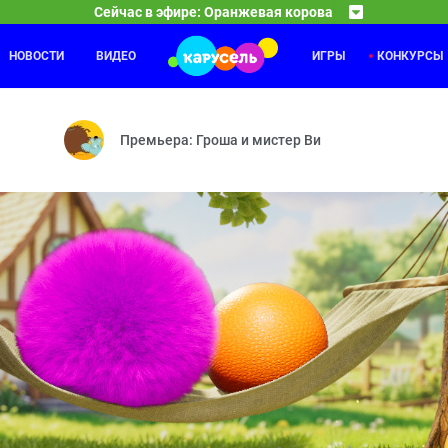
Сейчас в эфире: Оранжевая корова
НОВОСТИ
ВИДЕО
ИГРЫ
КОНКУРСЫ
Спокойной ночи, малыши!
19:30
19
Робот — Сонные каникулы — Ярмарка — День ошибок — Моя няня —
Передача «Спокойной ночи, малыши!» — уникальное
Премьера: Гроша и мистер Ви