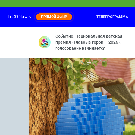
18
:
33
Чикаго
ТЕЛЕПРОГРАММА
ПРЯМОЙ ЭФИР
Оранжевая корова
18:30
Средние века — Розыгрыш — Грабли — 
Событие: Национальная детская
премия «Главные герои — 2026»:
голосование начинается!