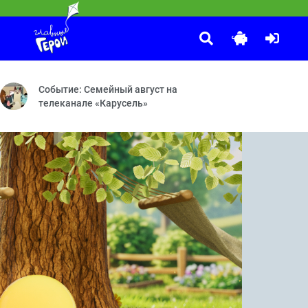
10 ЛЕТ ВОЛШЕБСТВА. Сказочный патруль
:45
 Непростая работа
 явление на телевидении. Программа существует с сентября 1964 г
Волшебная ботаника — Страна саламандр — Пряничный домик
Событие: Семейный август на
телеканале «Карусель»