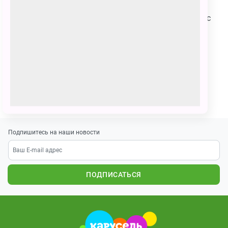
Рисунок рисовала кудрявая девочка Даша, вместе с
мамой Алёной.Даша очень любит Умку и любит
рисовать, поэтому решила сделать для Умки и его
друзей такую яркую, красивую, новогоднюю
открытку:)
ПОЗВАТЬ ДРУЗЕЙ
Подпишитесь на наши новости
ПОДПИСАТЬСЯ