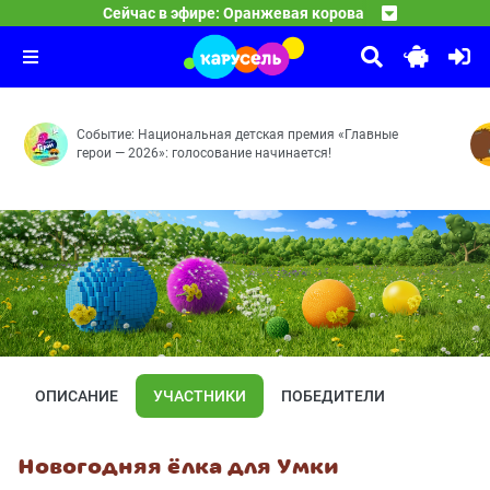
13:15
Фиксики
Сейчас в эфире: Оранжевая корова
Как раньше — Ключ — Предсказание — Ну и фрукт — Ве
14:20
Приключения Пети и Волка
Копия — Попугай — Телевизор — Унитаз — Колесо — М
15:30
Дело о Странниках в ночи — Дело о Кентавре и счастл
Событие: Национальная детская премия «Главные
герои — 2026»: голосование начинается!
ОПИСАНИЕ
УЧАСТНИКИ
ПОБЕДИТЕЛИ
Новогодняя ёлка для Умки