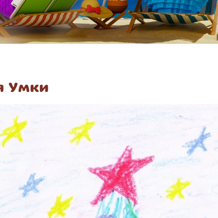
я Умки