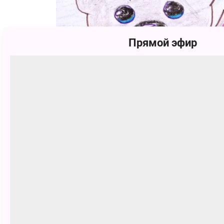
Прямой эфир
Максим Викторович Данили
162 голоса