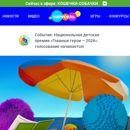
Сейчас в эфире: КОШЕЧКИ-СОБАЧКИ
НОВОСТИ
ВИДЕО
ИГРЫ
КОНКУРСЫ
Каникулы Светофоровых
07:30
08
натюрморт — Где же Максик? — Считалка — Лесная прогулка — Раке
Помните дружную семью Светофоровых? Они снова в
Событие: Национальная детская
премия «Главные герои — 2026»:
голосование начинается!