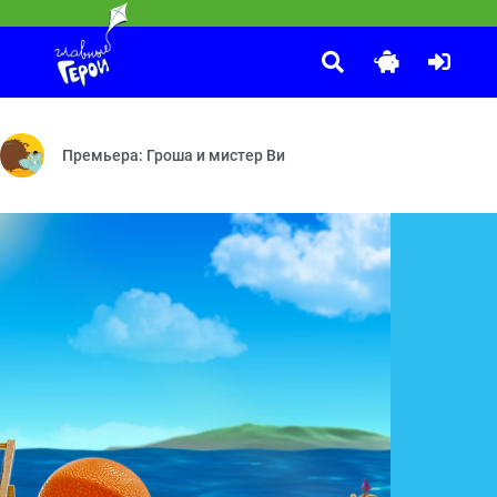
Что, зачем и почему?
:00
та — ПДД — Почтовый квест — Спасите шляпу!
 деле, и на этот раз их ждёт большое путешествие!
В 2025 году телеканалу «Карусель» исполняется 15 лет! В че
Премьера: Гроша и мистер Ви