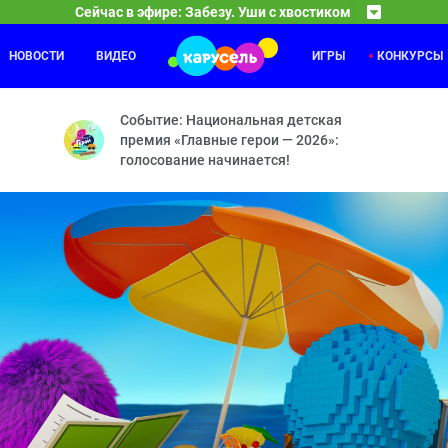
Сейчас в эфире: Забезу. Уши с хвостиком
НОВОСТИ
ВИДЕО
ИГРЫ
КОНКУРСЫ
Забезу. Уши с хвостиком
04:00
Зайка или обезьянка — Настоящая звёздочка — Яб
Событие: Национальная детская
премия «Главные герои — 2026»:
голосование начинается!