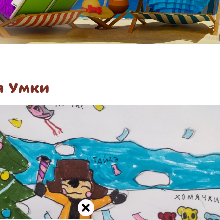
я Умки