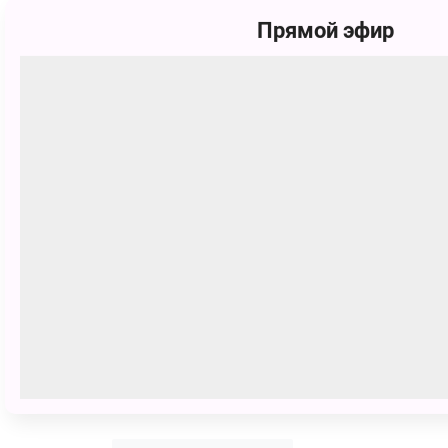
Прямой эфир
Светлана Павловна Кряжевс
145 голосов
Умка и его друзья решили вместе 
новым годом!