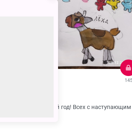
14
ких
отпраздновать Новый год! Всех с наступающим