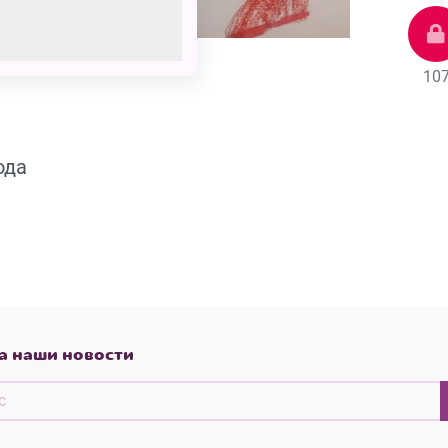
10
ода
а наши новости