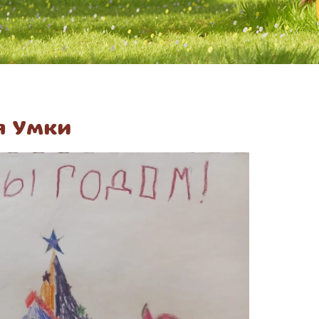
я Умки