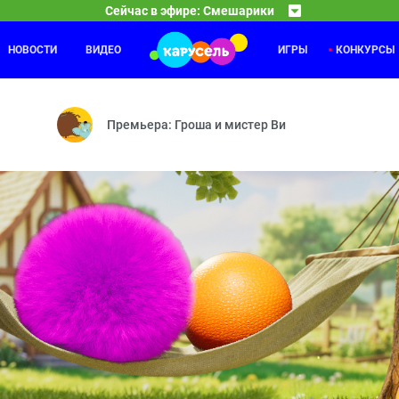
Сейчас в эфире: Смешарики
НОВОСТИ
ВИДЕО
ИГРЫ
КОНКУРСЫ
Оранжевая корова
18:30
19
а — Как здорово сочинять стихи — Парашют — Каникулы Биби — Пол
Средние века — Розыгрыш — Грабли — Робот — Со
Премьера: Гроша и мистер Ви