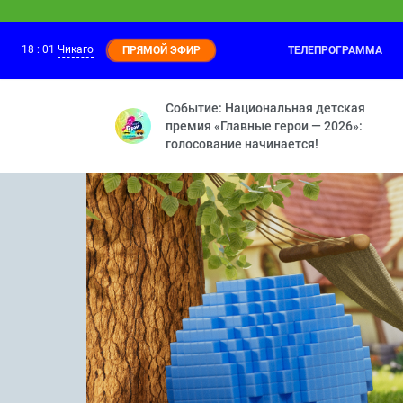
18
:
01
Чикаго
ТЕЛЕПРОГРАММА
ПРЯМОЙ ЭФИР
Смешарики
17:30
Принц для Нюши — Двигатель прогресс
Событие: Национальная детская
премия «Главные герои — 2026»:
голосование начинается!