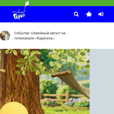
Спокойной ночи, малыши!
:30
ёты во сне и наяву — Прощай, Бараш! — Красота — Мисс Вселенна
нные каникулы — Ярмарка — День ошибок — Моя няня — Непростая
Передача «Спокойной ночи, малыши!» — уникальное явление н
Событие: Семейный август на
телеканале «Карусель»