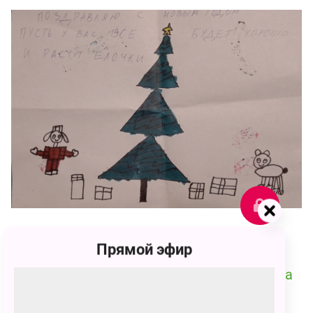
63
Прямой эфир
Ульяна Александровна Макковеева
63 голоса