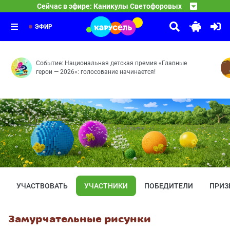
09:30
Сейчас в эфире: Каникулы Светофоровых
Маша и Медведь
10 серия
10:00
Смешарики
Мохнатые качели — Кое-кто в сапогах — Грязное дело
11:00
Рояль — Энергия храпа — Молочное пари — Аноним — А
ЭФИР
Событие: Национальная детская премия «Главные
герои — 2026»: голосование начинается!
УЧАСТВОВАТЬ
УЧАСТНИКИ
ПОБЕДИТЕЛИ
ПРИЗ
Замурчательные рисунки