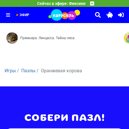
Фиксики
Сейчас в эфире: Фиксики
04:00
Копия — Попугай — Телевизор — Унитаз — Колесо — Ми
ЭФИР
Премьера: Линцесса. Тайны леса
Игры
Пазлы
Оранжевая корова