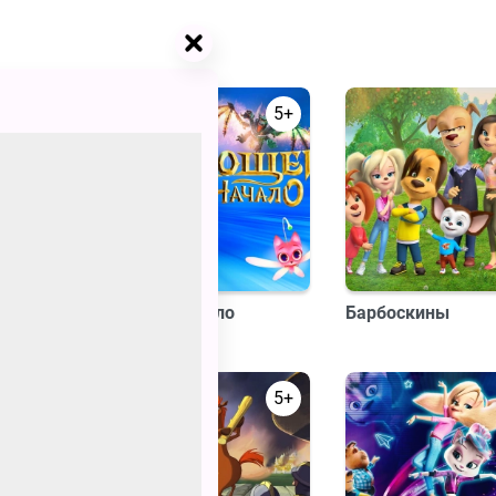
5+
5+
Кощей. Начало
Барбоскины
5+
5+