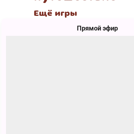
Ещё игры
Прямой эфир
5+
Черепашки
Фиксики
5+