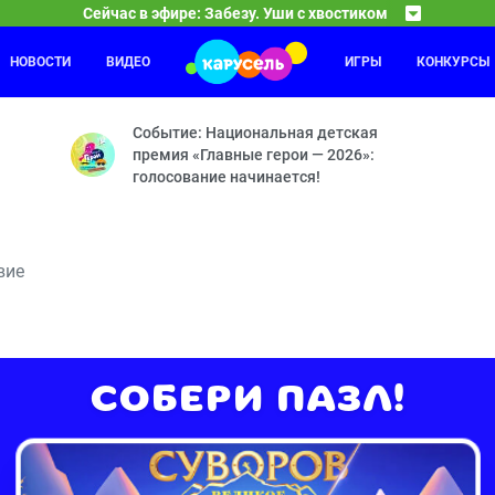
Сейчас в эфире: Забезу. Уши с хвостиком
НОВОСТИ
ВИДЕО
ИГРЫ
КОНКУРСЫ
Соня и Лёня
05:10
06
здочка — Яблоки и бананы — Хочу летать — Заколдованная шляпа —
Нереальная виртуальность — Янёл — Творческий к
Событие: Национальная детская
премия «Главные герои — 2026»:
голосование начинается!
вие