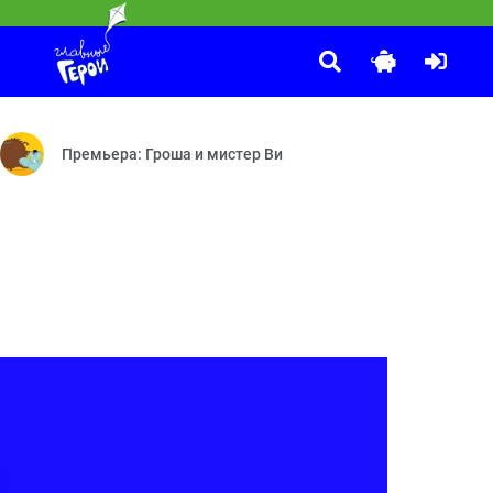
КОШЕЧКИ-СОБАЧКИ
:40
 Скворечник — Поляна бабочек — Яйцо с сюрпризом — Прививка хра
ризис — Будь здоров! — Окно в долину — Во власти сна — Можно 
Коллекция — Детективы — Кто такие рыцари? — Двойной ден
Премьера: Гроша и мистер Ви