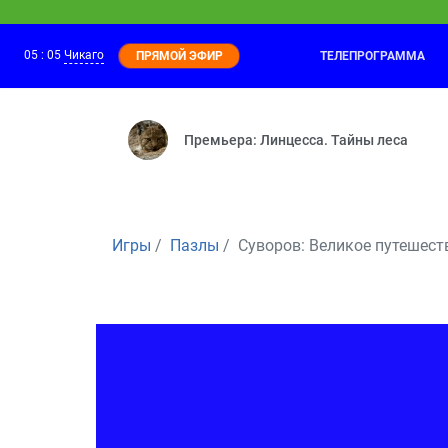
05
:
05
Чикаго
ТЕЛЕПРОГРАММА
ПРЯМОЙ ЭФИР
Забезу. Уши с хвостиком
04:00
Зайка или обезьянка — Настоящая звё
Премьера: Линцесса. Тайны леса
Игры
Пазлы
Суворов: Великое путешест