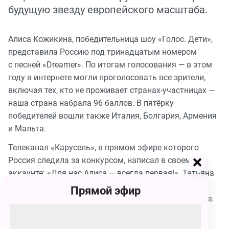
будущую звезду европейского масштаба.
Алиса Кожикина, победительница шоу «Голос. Дети»,
представила Россию под тринадцатым номером
с песней «Dreamer». По итогам голосования — в этом
году в интернете могли проголосовать все зрители,
включая тех, кто не проживает странах-участницах —
наша страна набрала 96 баллов. В пятёрку
победителей вошли также Италия, Болгария, Армения
и Мальта.
Телеканал «Карусель», в прямом эфире которого
Россия следила за конкурсом, написал в своем
аккаунте: «Для нас Алиса — всегда первая!». Татьяна
Цыварева, поддерживающая Алису на Мальте,
Прямой эфир
спросила, как она сама оценивает своё выступление.
Алиса Кожикина: