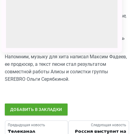
«Я хочу попробовать свои силы в детском
Евровидении ещё раз. Чувствую, что могла бы
победить. Некоторые участники были очень сильные,
а это интересно. За неделю на Мальте мы успели
подружиться, но больше всего после конкруса —
на дискотеке. Наконец, мы смогли отдохнуть и спеть
пару песен. В общем, хочу ещё!».
Напомним, музыку для хита написал Максим Фадеев,
ее продюсер, а текст песни стал результатом
совместной работы Алисы и солистки группы
SEREBRO Ольги Серябкиной.
ДОБАВИТЬ В ЗАКЛАДКИ
Предыдущая новость
Следующая новость
Телеканал
Россия выступит на