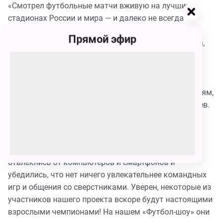
«Смотрел футбольные матчи вживую на лучших
стадионах России и мира — и далеко не всегда
испытывал те эмоции, которые подарили трибуны
Прямой эфир
нашего «Футбол-шоу»! Самая большая наша победа,
что шоу получилось не только про футбол, а про
взаимоотношения — настоящее крутое реалити!
Большое профессиональное счастье быть
причастным к этому проекту, который близок и детям,
и взрослым», — ведущий «Футбол-шоу» Иван Корнеев.
«Создавая «Футбол-шоу», мы думали о том, как
раззадорить детей, вернув популярность активным
видам отдыха. Тысячи ребят по всей стране
отвлеклись от компьютеров и смартфонов и
убедились, что нет ничего увлекательнее командных
игр и общения со сверстниками. Уверен, некоторые из
участников нашего проекта вскоре будут настоящими
взрослыми чемпионами! На нашем «Футбол-шоу» они