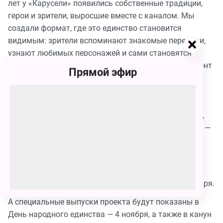
лет у «Карусели» появились собственные традиции,
герои и зрители, выросшие вместе с каналом. Мы
создали формат, где это единство становится
видимым: зрители вспоминают знакомые передачи,
узнают любимых персонажей и сами становятся
частью происходящего. Эта игра — не просто элемент
Прямой эфир
юбилейной сетки. Это способ выразить уважение к
аудитории, показать, что история «Карусели»
продолжается каждый день — в новых проектах, в
развитии и в общении со зрителями. Для нас важно,
чтобы этот контакт оставался живым и искренним, —
подчеркнула главный редактор телеканала
«Карусель» Татьяна Цыварева.
Премьерные выпуски смотрите по воскресеньям в
14:00 на телеканале «Карусель», начиная с 26 октября.
А специальные выпуски проекта будут показаны в
День народного единства — 4 ноября, а также в канун