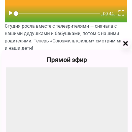
Студия росла вместе с телезрителями — сначала с
нашими дедушками и бабушками, потом с нашими
родителями. Теперь «Союзмультфильм» смотрим мы
и наши дети!
Прямой эфир
Сегодня телеканал «Карусель» покажет ваши
любимые мультсериалы! Отмечайте день рождения
«Союзмультфильма» вместе с нами!
ДОБАВИТЬ В ЗАКЛАДКИ
Предыдущая новость
Следующая но
Угадай
Уг
достопримечательности
достопримечательн
России по фото
России по 