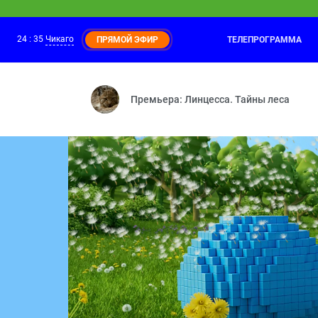
24
:
35
Чикаго
ТЕЛЕПРОГРАММА
ПРЯМОЙ ЭФИР
Маша и Медведь
23:25
Страшно, аж жуть! — На привале — Кош
Премьера: Линцесса. Тайны леса